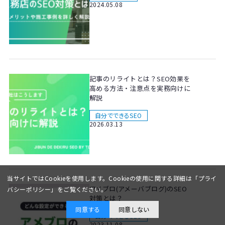
2024.05.08
記事のリライトとは？SEO効果を
高める方法・注意点を実務向けに
解説
自分でできるSEO
2026.03.13
当サイトではCookieを使用します。Cookieの使用に関する詳細は「
プライ
アメブロ(アメーバブログ)のSEO
バシーポリシー
」をご覧ください。
対策とは？
同意する
同意しない
自分でできるSEO
2023.11.08